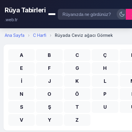
Rüya Tabirleri
.web.tr
Ana Sayfa
›
C Harfi
›
Rüyada Ceviz ağacı Görmek
A
B
C
Ç
E
F
G
H
İ
J
K
L
N
O
Ö
P
S
Ş
T
U
V
Y
Z