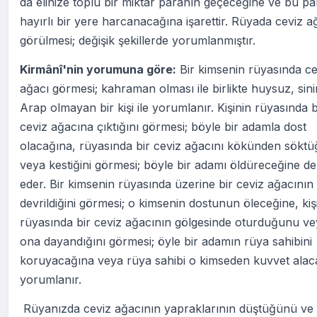
da elinize toplu bir miktar paranın geçeceğine ve bu pa
hayırlı bir yere harcanacağına işarettir. Rüyada ceviz a
görülmesi; değişik şekillerde yorumlanmıştır.
Kirmânî'nin yorumuna göre:
Bir kimsenin rüyasında ce
ağacı görmesi; kahraman olması ile birlikte huysuz, sinir
Arap olmayan bir kişi ile yorumlanır. Kişinin rüyasında b
ceviz ağacına çıktığını görmesi; böyle bir adamla dost
olacağına, rüyasında bir ceviz ağacını kökünden sökt
veya kestiğini görmesi; böyle bir adamı öldüreceğine del
eder. Bir kimsenin rüyasında üzerine bir ceviz ağacının
devrildiğini görmesi; o kimsenin dostunun öleceğine, kiş
rüyasında bir ceviz ağacının gölgesinde oturduğunu v
ona dayandığını görmesi; öyle bir adamın rüya sahibini
koruyacağına veya rüya sahibi o kimseden kuvvet alac
yorumlanır.
Rüyanızda ceviz ağacının yapraklarının düştüğünü ve 