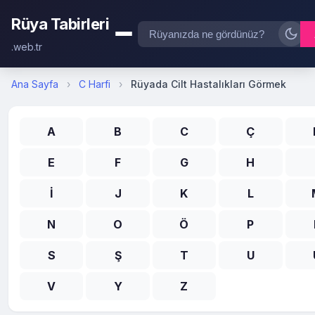
Rüya Tabirleri
.web.tr
Ana Sayfa
›
C Harfi
›
Rüyada Cilt Hastalıkları Görmek
A
B
C
Ç
E
F
G
H
İ
J
K
L
N
O
Ö
P
S
Ş
T
U
V
Y
Z