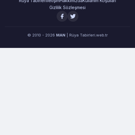
Rüya Tabirleri
İletişim
Hakkımızda
Kullanım Koşulları
Gizlilik Sözleşmesi
© 2010 - 2026
MAN
| Rüya Tabirleri.web.tr