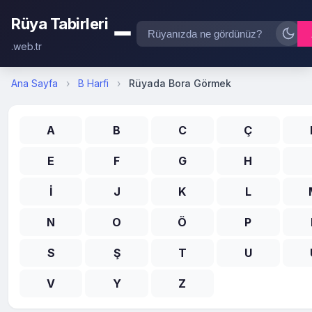
Rüya Tabirleri
.web.tr
Ana Sayfa
›
B Harfi
›
Rüyada Bora Görmek
A
B
C
Ç
E
F
G
H
İ
J
K
L
N
O
Ö
P
S
Ş
T
U
V
Y
Z