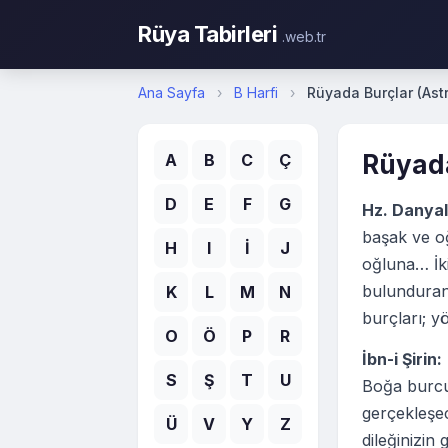
Rüya Tabirleri
.web.tr
Ana Sayfa
›
B Harfi
›
Rüyada Burçlar (As
Rüyada
A
B
C
Ç
D
E
F
G
Hz. Danyal 
başak ve oğ
H
I
İ
J
oğluna… İki
bulunduran 
K
L
M
N
burçları; yö
O
Ö
P
R
İbn-i Şirin:
S
Ş
T
U
Boğa burcu;
gerçekleşece
Ü
V
Y
Z
dileğinizin