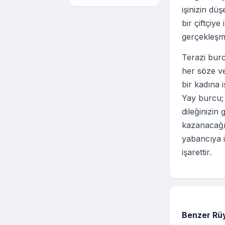
işinizin dü
bir çiftçiye
gerçekleşm
Terazi burc
her söze v
bir kadına 
Yay burcu; 
dileğinizin
kazanacağın
yabancıya i
işarettir.
Benzer Rüy