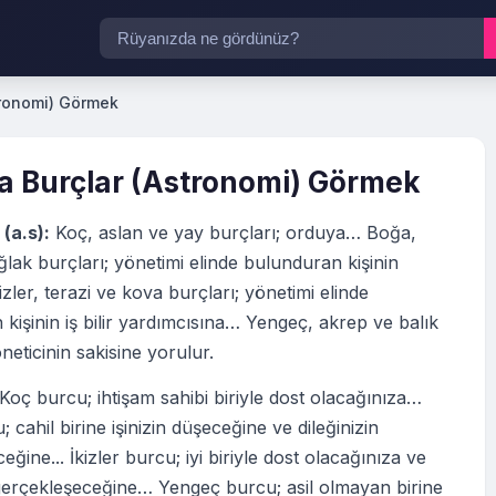
tronomi) Görmek
 Burçlar (Astronomi) Görmek
(a.s):
Koç, aslan ve yay burçları; orduya… Boğa,
lak burçları; yönetimi elinde bulunduran kişinin
zler, terazi ve kova burçları; yönetimi elinde
kişinin iş bilir yardımcısına… Yengeç, akrep ve balık
neticinin sakisine yorulur.
Koç burcu; ihtişam sahibi biriyle dost olacağınıza…
 cahil birine işinizin düşeceğine ve dileğinizin
ğine... İkizler burcu; iyi biriyle dost olacağınıza ve
 gerçekleşeceğine… Yengeç burcu; asil olmayan birine