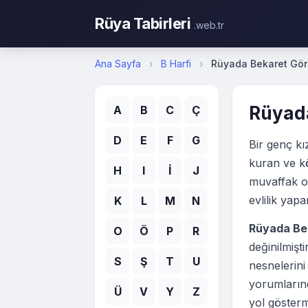
Rüya Tabirleri
.web.tr
Ana Sayfa
›
B Harfi
›
Rüyada Bekaret Gö
Rüyad
A
B
C
Ç
D
E
F
G
Bir genç kı
kuran ve k
H
I
İ
J
muvaffak o
evlilik yap
K
L
M
N
Rüyada Be
O
Ö
P
R
değinilmiş
S
Ş
T
U
nesnelerini
yorumlarınd
Ü
V
Y
Z
yol gösterm