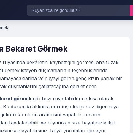
rmek
a Bekaret Görmek
z rüyasında bekâretini kaybettiğini görmesi ona tuzak
ötülemek isteyen düşmanlarının teşebbüslerinde
lamayacaklarına ve rüyayı gören genç kızın parlak bir
arak düşmanlarını çatlatacağına delalet eder.
karet görmek
gibi bazı rüya tabirlerine kısa olarak
tir. Bu durumda aklınıza görmüş olduğunuz diğer rüya
 getirerek onların aramasını yapabilir, onların
an faydalanabilir ve rüyanızan size hayatınızla ilgili
esini sağlayabilirsiniz. Rüya yorumları için aynı