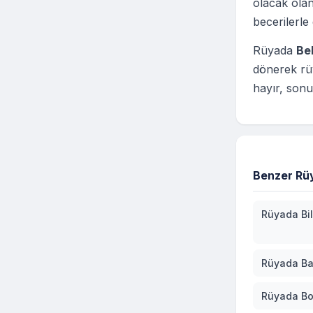
olacak olan
becerilerle
Rüyada
Be
dönerek rü
hayır, sonu
Benzer Rüy
Rüyada Bi
Rüyada Ba
Rüyada B