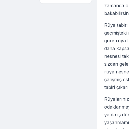
zamanda o k
bakabilirsin
Rüya tabir
geçmişteki r
göre rüya t
daha kapsam
nesnesi te
sizden gel
rüya nesnel
çalışmış es
tabiri çıkar
Rüyalarınız
odaklanmaya
ya da iş dü
yaşanmamış