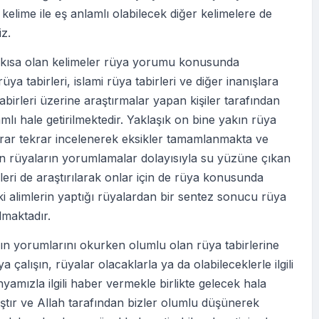
elime ile eş anlamlı olabilecek diğer kelimelere de
iz.
i kısa olan kelimeler rüya yorumu konusunda
üya tabirleri, islami rüya tabirleri ve diğer inanışlara
abirleri üzerine araştırmalar yapan kişiler tarafından
lı hale getirilmektedir. Yaklaşık on bine yakın rüya
krar tekrar incelenerek eksikler tamamlanmakta ve
en rüyaların yorumlamalar dolayısıyla su yüzüne çıkan
eri de araştırılarak onlar için de rüya konusunda
ki alimlerin yaptığı rüyalardan bir sentez sonucu rüya
ılmaktadır.
ın yorumlarını okurken olumlu olan rüya tabirlerine
 çalışın, rüyalar olacaklarla ya da olabileceklerle ilgili
nyamızla ilgili haber vermekle birlikte gelecek hala
tır ve Allah tarafından bizler olumlu düşünerek