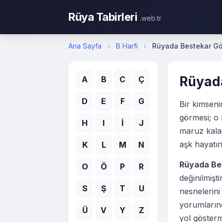
Rüya Tabirleri
.web.tr
Ana Sayfa
›
B Harfi
›
Rüyada Bestekar G
Rüyad
A
B
C
Ç
D
E
F
G
Bir kimseni
görmesi; o 
H
I
İ
J
maruz kalac
aşk hayatın
K
L
M
N
Rüyada Be
O
Ö
P
R
değinilmiş
S
Ş
T
U
nesnelerini
yorumlarınd
Ü
V
Y
Z
yol gösterm