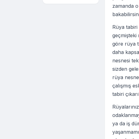
zamanda o k
bakabilirsin
Rüya tabir
geçmişteki r
göre rüya t
daha kapsam
nesnesi te
sizden gel
rüya nesnel
çalışmış es
tabiri çıkar
Rüyalarınız
odaklanmaya
ya da iş dü
yaşanmamış