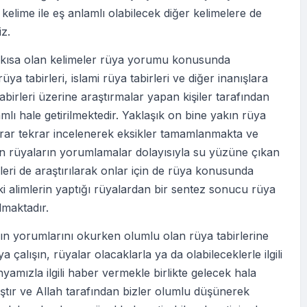
elime ile eş anlamlı olabilecek diğer kelimelere de
iz.
i kısa olan kelimeler rüya yorumu konusunda
üya tabirleri, islami rüya tabirleri ve diğer inanışlara
abirleri üzerine araştırmalar yapan kişiler tarafından
lı hale getirilmektedir. Yaklaşık on bine yakın rüya
krar tekrar incelenerek eksikler tamamlanmakta ve
en rüyaların yorumlamalar dolayısıyla su yüzüne çıkan
eri de araştırılarak onlar için de rüya konusunda
ki alimlerin yaptığı rüyalardan bir sentez sonucu rüya
ılmaktadır.
ın yorumlarını okurken olumlu olan rüya tabirlerine
 çalışın, rüyalar olacaklarla ya da olabileceklerle ilgili
nyamızla ilgili haber vermekle birlikte gelecek hala
tır ve Allah tarafından bizler olumlu düşünerek