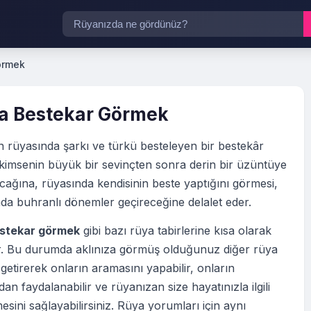
örmek
a Bestekar Görmek
n rüyasında şarkı ve türkü besteleyen bir bestekâr
kimsenin büyük bir sevinçten sonra derin bir üzüntüye
ağına, rüyasında kendisinin beste yaptığını görmesi,
da buhranlı dönemler geçireceğine delalet eder.
stekar görmek
gibi bazı rüya tabirlerine kısa olarak
tir. Bu durumda aklınıza görmüş olduğunuz diğer rüya
 getirerek onların aramasını yapabilir, onların
an faydalanabilir ve rüyanızan size hayatınızla ilgili
esini sağlayabilirsiniz. Rüya yorumları için aynı