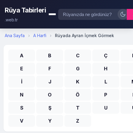
Rüya Tabirleri
.web.tr
Ana Sayfa
›
A Harfi
›
Rüyada Ayran İçmek Görmek
A
B
C
Ç
E
F
G
H
İ
J
K
L
N
O
Ö
P
S
Ş
T
U
V
Y
Z