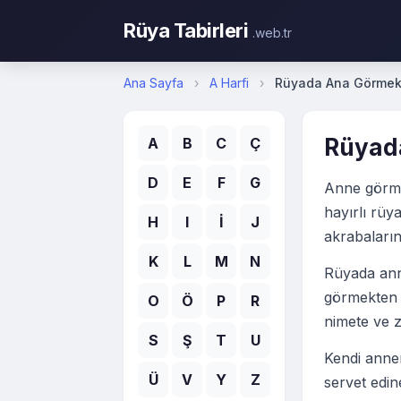
Rüya Tabirleri
.web.tr
Ana Sayfa
›
A Harfi
›
Rüyada Ana Görme
Rüyad
A
B
C
Ç
D
E
F
G
Anne görmek
hayırlı rüy
H
I
İ
J
akrabaların
K
L
M
N
Rüyada ann
görmekten d
O
Ö
P
R
nimete ve z
S
Ş
T
U
Kendi annen
Ü
V
Y
Z
servet edine