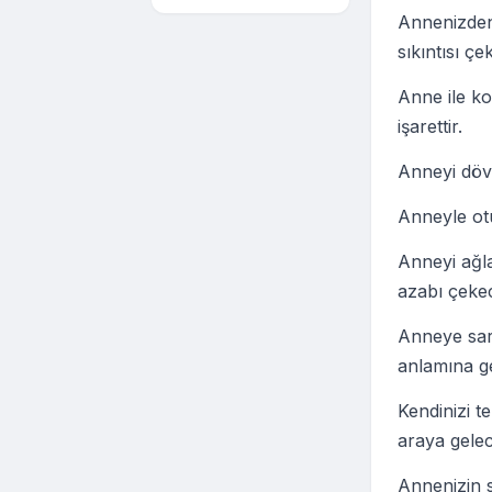
Annenizden
sıkıntısı çe
Anne ile k
işarettir.
Anneyi dövm
Anneyle otu
Anneyi ağla
azabı çekec
Anneye sarı
anlamına ge
Kendinizi t
araya gelece
Annenizin si