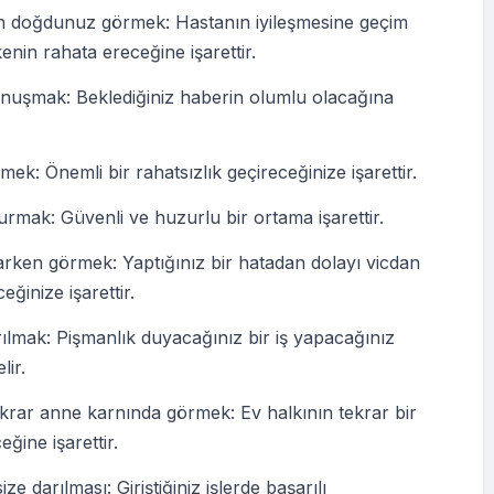
 doğdunuz görmek: Hastanın iyileşmesine geçim
kenin rahata ereceğine işarettir.
onuşmak: Beklediğiniz haberin olumlu olacağına
ek: Önemli bir rahatsızlık geçireceğinize işarettir.
rmak: Güvenli ve huzurlu bir ortama işarettir.
rken görmek: Yaptığınız bir hatadan dolayı vicdan
eğinize işarettir.
lmak: Pişmanlık duyacağınız bir iş yapacağınız
lir.
ekrar anne karnında görmek: Ev halkının tekrar bir
ğine işarettir.
ze darılması: Giriştiğiniz işlerde başarılı