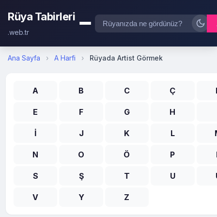
Rüya Tabirleri
.web.tr
Ana Sayfa
›
A Harfi
›
Rüyada Artist Görmek
A
B
C
Ç
E
F
G
H
İ
J
K
L
N
O
Ö
P
S
Ş
T
U
V
Y
Z