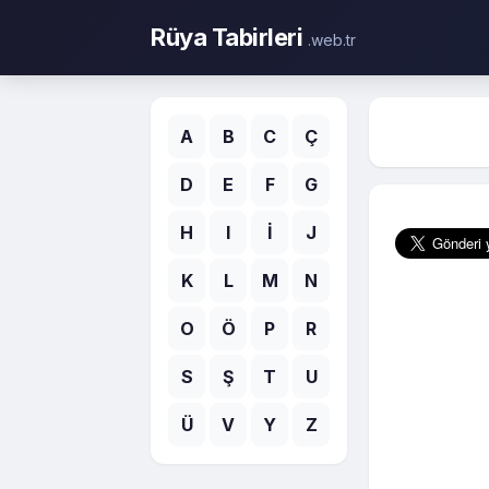
Rüya Tabirleri
.web.tr
A
B
C
Ç
D
E
F
G
H
I
İ
J
K
L
M
N
O
Ö
P
R
S
Ş
T
U
Ü
V
Y
Z