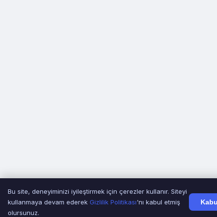
Bu site, deneyiminizi iyileştirmek için çerezler kullanır. Siteyi
kullanmaya devam ederek
Gizlilik Politikası
'nı kabul etmiş
Kabu
olursunuz.