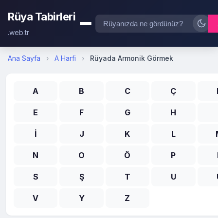
Rüya Tabirleri
.web.tr
Ana Sayfa
›
A Harfi
›
Rüyada Armonik Görmek
A
B
C
Ç
E
F
G
H
İ
J
K
L
N
O
Ö
P
S
Ş
T
U
V
Y
Z