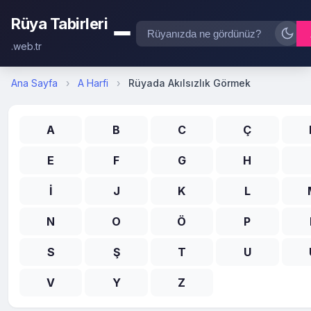
Rüya Tabirleri
.web.tr
Ana Sayfa
›
A Harfi
›
Rüyada Akılsızlık Görmek
A
B
C
Ç
E
F
G
H
İ
J
K
L
N
O
Ö
P
S
Ş
T
U
V
Y
Z