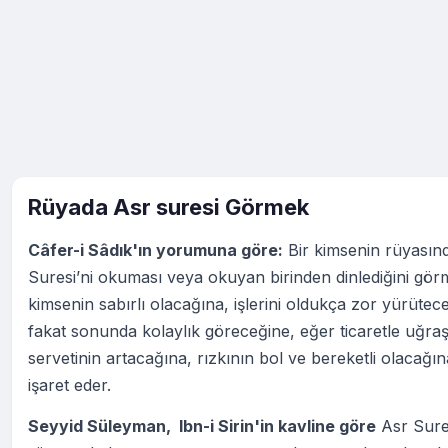
Rüyada Asr suresi Görmek
Câfer-i Sâdık'ın yorumuna göre:
Bir kimsenin rüyasın
Suresi’ni okuması veya okuyan birinden dinlediğini görm
kimsenin sabırlı olacağına, işlerini oldukça zor yürütec
fakat sonunda kolaylık göreceğine, eğer ticaretle uğraş
servetinin artacağına, rızkının bol ve bereketli olacağın
işaret eder.
Seyyid Süleyman, Ibn-i Sirin'in kavline göre
Asr Sure