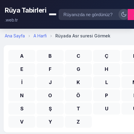
Rüya Tabirleri
.web.tr
Ana Sayfa
›
A Harfi
›
Rüyada Asr suresi Görmek
A
B
C
Ç
E
F
G
H
İ
J
K
L
N
O
Ö
P
S
Ş
T
U
V
Y
Z