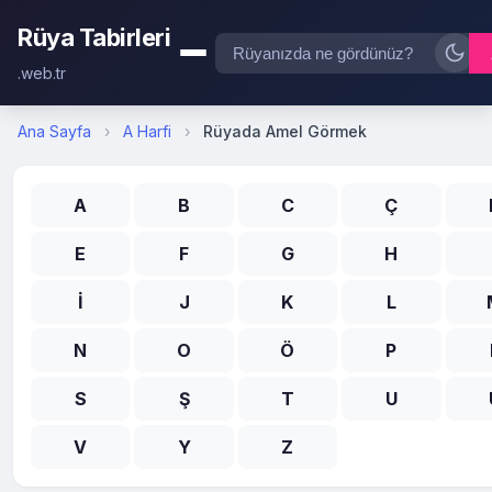
Rüya Tabirleri
.web.tr
Ana Sayfa
›
A Harfi
›
Rüyada Amel Görmek
A
B
C
Ç
E
F
G
H
İ
J
K
L
N
O
Ö
P
S
Ş
T
U
V
Y
Z