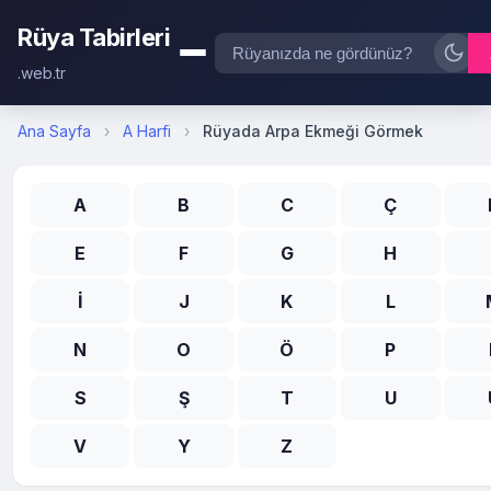
Rüya Tabirleri
.web.tr
Ana Sayfa
›
A Harfi
›
Rüyada Arpa Ekmeği Görmek
A
B
C
Ç
E
F
G
H
İ
J
K
L
N
O
Ö
P
S
Ş
T
U
V
Y
Z