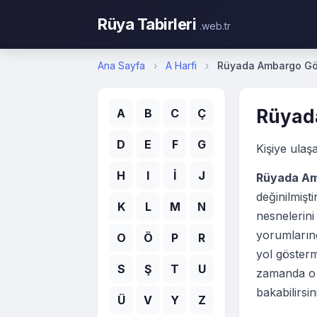
Rüya Tabirleri
.web.tr
Ana Sayfa
›
A Harfi
›
Rüyada Ambargo G
Rüyad
A
B
C
Ç
D
E
F
G
Kişiye ulaşa
H
I
İ
J
Rüyada A
değinilmiş
K
L
M
N
nesnelerini
yorumlarınd
O
Ö
P
R
yol gösterm
S
Ş
T
U
zamanda o k
bakabilirsin
Ü
V
Y
Z