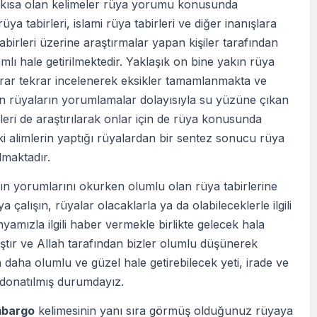
i kısa olan kelimeler rüya yorumu konusunda
üya tabirleri, islami rüya tabirleri ve diğer inanışlara
abirleri üzerine araştırmalar yapan kişiler tarafından
lı hale getirilmektedir. Yaklaşık on bine yakın rüya
krar tekrar incelenerek eksikler tamamlanmakta ve
en rüyaların yorumlamalar dolayısıyla su yüzüne çıkan
eri de araştırılarak onlar için de rüya konusunda
ki alimlerin yaptığı rüyalardan bir sentez sonucu rüya
ılmaktadır.
ın yorumlarını okurken olumlu olan rüya tabirlerine
 çalışın, rüyalar olacaklarla ya da olabileceklerle ilgili
nyamızla ilgili haber vermekle birlikte gelecek hala
tır ve Allah tarafından bizler olumlu düşünerek
 daha olumlu ve güzel hale getirebilecek yeti, irade ve
 donatılmış durumdayız.
bargo
kelimesinin yanı sıra görmüş olduğunuz rüyaya