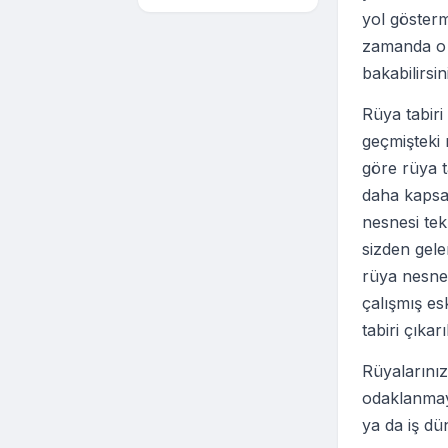
yol gösterm
zamanda o k
bakabilirsin
Rüya tabir
geçmişteki r
göre rüya t
daha kapsam
nesnesi te
sizden gel
rüya nesnel
çalışmış es
tabiri çıkar
Rüyalarınız
odaklanmaya
ya da iş dü