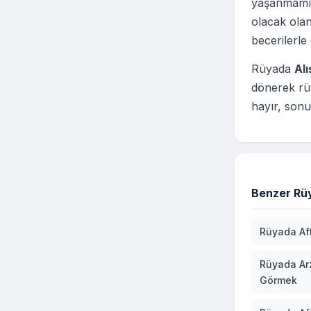
yaşanmamış
olacak olan
becerilerle
Rüyada
Al
dönerek rü
hayır, sonu
Benzer Rüy
Rüyada Af
Rüyada Ar
Görmek