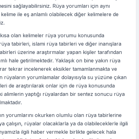
esini sağlayabilirsiniz. Rüya yorumları için aynı
elime ile eş anlamlı olabilecek diğer kelimelere de
iz.
i kısa olan kelimeler rüya yorumu konusunda
üya tabirleri, islami rüya tabirleri ve diğer inanışlara
abirleri üzerine araştırmalar yapan kişiler tarafından
lı hale getirilmektedir. Yaklaşık on bine yakın rüya
krar tekrar incelenerek eksikler tamamlanmakta ve
en rüyaların yorumlamalar dolayısıyla su yüzüne çıkan
eri de araştırılarak onlar için de rüya konusunda
ki alimlerin yaptığı rüyalardan bir sentez sonucu rüya
ılmaktadır.
ın yorumlarını okurken olumlu olan rüya tabirlerine
 çalışın, rüyalar olacaklarla ya da olabileceklerle ilgili
nyamızla ilgili haber vermekle birlikte gelecek hala