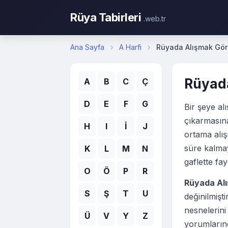
Rüya Tabirleri
.web.tr
Ana Sayfa
›
A Harfi
›
Rüyada Alışmak Gö
Rüyad
A
B
C
Ç
D
E
F
G
Bir şeye al
çıkarmasına
H
I
İ
J
ortama alı
süre kalmay
K
L
M
N
gaflette fay
O
Ö
P
R
Rüyada Al
S
Ş
T
U
değinilmiş
nesnelerini
Ü
V
Y
Z
yorumlarınd