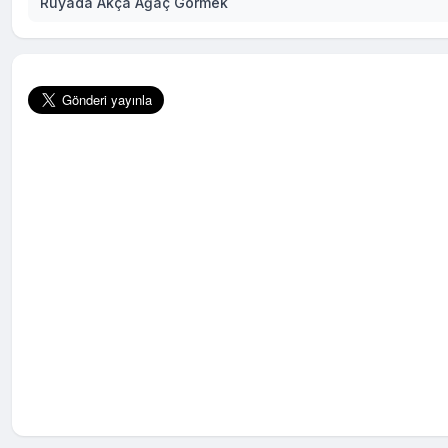
Rüyada Akça Ağaç Görmek