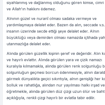
siyahlanmış ve dağlanmış olduğunu gören kimse, cimri 
ve Allah'ın hakkını ödemez.
Alnının güzel ve nuranî olması sadaka vermeye ve
yardımlaşmaya delalet eder. Bazen da alın, seccade v.s. 
insanın üzerinde secde ettiği şeye delalet eder. Alnın
büyüklüğü veya demirden olması namazda içtihada yah
utanmazlığa delalet eder.
Alında görülen güzellik kişinin şeref ve değeridir. Alın k
ve hayırlı evlattır. Alında görülen yara ve çizik namazı
kuralıyla kılmamakla, alında görülen renk solgunluğu b
solgunluğun geçmesi borcun ödenmesiyle, alnın darald
görmek dünyalıkta geçici sıkıntıyla, alnın genişliği her 
bolluk ve rahatlığa, alından nur yayılması halkı irşad ve 
öğretmekle, alında görülen düz çizgi uzun ölür ve baht
açıklığıyla, renkli çizgi hayırlı bir evlatla tabir edilir.