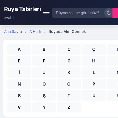
Rüya Tabirleri
.web.tr
Ana Sayfa
›
A Harfi
›
Rüyada Alın Görmek
A
B
C
Ç
E
F
G
H
İ
J
K
L
N
O
Ö
P
S
Ş
T
U
V
Y
Z