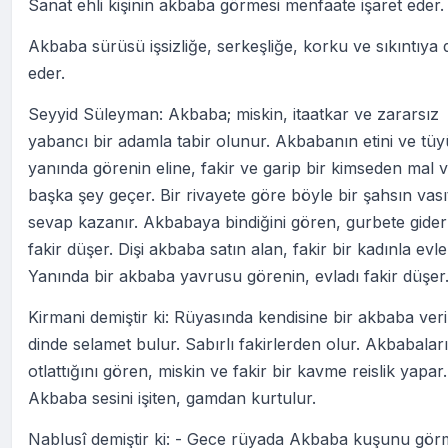
Sanat ehli kişinin akbaba görmesi menfaate işaret eder.
Akbaba sürüsü işsizliğe, serkeşliğe, korku ve sıkıntıya d
eder.
Seyyid Süleyman: Akbaba; miskin, itaatkar ve zararsız
yabancı bir adamla tabir olunur. Akbabanın etini ve tü
yanında görenin eline, fakir ve garip bir kimseden mal 
başka şey geçer. Bir rivayete göre böyle bir şahsın vası
sevap kazanır. Akbabaya bindiğini gören, gurbete gider
fakir düşer. Dişi akbaba satın alan, fakir bir kadınla evle
Yanında bir akbaba yavrusu görenin, evladı fakir düşer
Kirmani demiştir ki: Rüyasında kendisine bir akbaba veri
dinde selamet bulur. Sabırlı fakirlerden olur. Akbabaları
otlattığını gören, miskin ve fakir bir kavme reislik yapar.
Akbaba sesini işiten, gamdan kurtulur.
Nablusî demiştir ki: - Gece rüyada Akbaba kuşunu gör