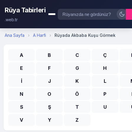
Rüya Tabirleri
.web.tr
Ana Sayfa
›
A Harfi
›
Rüyada Akbaba Kuşu Görmek
A
B
C
Ç
E
F
G
H
İ
J
K
L
N
O
Ö
P
S
Ş
T
U
V
Y
Z