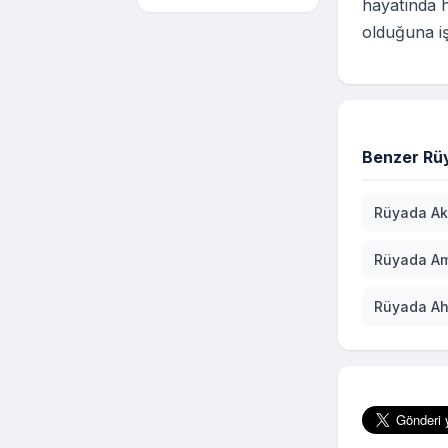
hayatında he
olduğuna işa
Benzer Rüy
Rüyada Ak
Rüyada Am
Rüyada A