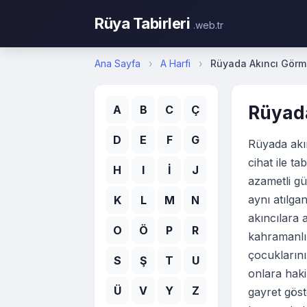
Rüya Tabirleri
.web.tr
Ana Sayfa
›
A Harfi
›
Rüyada Akıncı Gör
Rüyad
A
B
C
Ç
D
E
F
G
Rüyada akın
cihat ile t
H
I
İ
J
azametli gü
aynı atılgan
K
L
M
N
akıncılara a
O
Ö
P
R
kahramanlı
çocuklarını
S
Ş
T
U
onlara hak
Ü
V
Y
Z
gayret göst