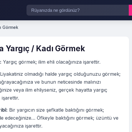
dı Görmek
 Yargıç / Kadı Görmek
:
Yargıç görmek; ilim ehli olacağınıza işarettir.
Liyakatiniz olmadığı halde yargıç olduğunuzu görmek;
uğrayacağınıza ve bunun neticesinde malınızı
nize veya ilim ehliyseniz, gerçek hayatta yargıç
işarettir.
ibî:
Bir yargıcın size şefkatle baktığını görmek;
de edeceğinize… Öfkeyle baktığını görmek; üzüntü ve
yacağınıza işarettir.