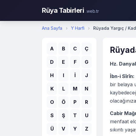
Rüya Tabirleri
.web.tr
Ana Sayfa
›
Y Harfi
›
Rüyada Yargıç / Ka
Rüyada
A
B
C
Ç
D
E
F
G
Hz. Danyal
H
I
İ
J
İbn-i Sîrîn:
bir belaya 
K
L
M
N
kaybedeceği
olacağınıza 
O
Ö
P
R
Cabir Mağr
S
Ş
T
U
menfaat el
Ü
V
Y
Z
sıkıntı yaşa