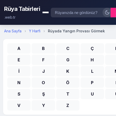
Rüya Tabirleri
.web.tr
Ana Sayfa
›
Y Harfi
›
Rüyada Yangın Provası Görmek
A
B
C
Ç
E
F
G
H
İ
J
K
L
N
O
Ö
P
S
Ş
T
U
V
Y
Z