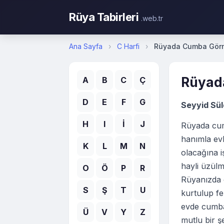
Rüya Tabirleri
.web.tr
Ana Sayfa
›
C Harfi
›
Rüyada Cumba Gör
Rüyad
A
B
C
Ç
D
E
F
G
Seyyid Sü
H
I
İ
J
Rüyada cu
hanımla evl
K
L
M
N
olacağına i
hayli üzülm
O
Ö
P
R
Rüyanızda 
S
Ş
T
U
kurtulup fe
evde cumba
Ü
V
Y
Z
mutlu bir ş