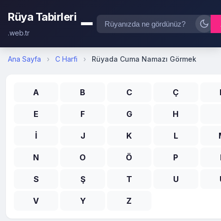
Rüya Tabirleri
.web.tr
Ana Sayfa
›
C Harfi
›
Rüyada Cuma Namazı Görmek
A
B
C
Ç
E
F
G
H
İ
J
K
L
N
O
Ö
P
S
Ş
T
U
V
Y
Z