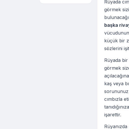
Rüyada cımb
görmek sizi
bulunacağın
başka riva
vücudunun h
küçük bir z
sözlerini işi
Rüyada bir 
görmek size
açılacağına
kaş veya bı
sorununuz i
cımbızla eti
tanıdığınız
işarettir.
Rüyanızda 