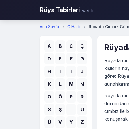
Rüya Tabirleri
.web.tr
Ana Sayfa
›
C Harfi
›
Rüyada Cımbız Gör
Rüyad
A
B
C
Ç
D
E
F
G
Rüyada cım
kişilerin h
H
I
İ
J
göre:
Rüyad
günahlarınd
K
L
M
N
Rüyada cımb
O
Ö
P
R
durumdan u
S
Ş
T
U
cımbız ile b
konuşarak a
Ü
V
Y
Z