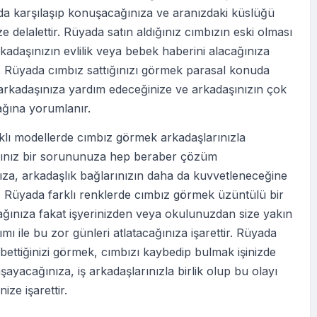
da karşılaşıp konuşacağınıza ve aranızdaki küslüğü
ze delalettir. Rüyada satın aldığınız cımbızın eski olması
kadaşınızın evlilik veya bebek haberini alacağınıza
. Rüyada cımbız sattığınızı görmek parasal konuda
 arkadaşınıza yardım edeceğinize ve arkadaşınızın çok
ağına yorumlanır.
klı modellerde cımbız görmek arkadaşlarınızla
ınız bir sorununuza hep beraber çözüm
za, arkadaşlık bağlarınızın daha da kuvvetleneceğine
. Rüyada farklı renklerde cımbız görmek üzüntülü bir
ğınıza fakat işyerinizden veya okulunuzdan size yakın
ımı ile bu zor günleri atlatacağınıza işarettir. Rüyada
bettiğinizi görmek, cımbızı kaybedip bulmak işinizde
aşayacağınıza, iş arkadaşlarınızla birlik olup bu olayı
ize işarettir.