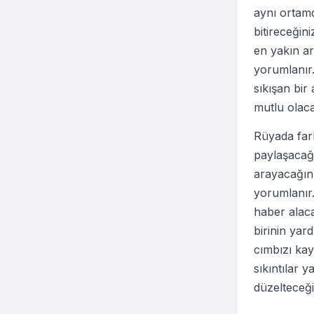
aynı ortam
bitireceğini
en yakın ar
yorumlanır
sıkışan bir
mutlu olac
Rüyada far
paylaşacağ
arayacağını
yorumlanır
haber alaca
birinin yard
cımbızı kay
sıkıntılar y
düzelteceğin