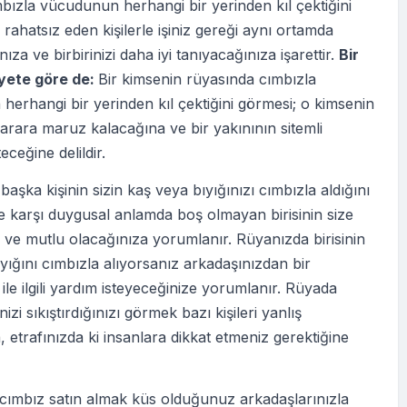
ızla vücudunun herhangi bir yerinden kıl çektiğini
 rahatsız eden kişilerle işiniz gereği aynı ortamda
ıza ve birbirinizi daha iyi tanıyacağınıza işarettir.
Bir
yete göre de:
Bir kimsenin rüyasında cımbızla
erhangi bir yerinden kıl çektiğini görmesi; o kimsenin
arara maruz kalacağına ve bir yakınının sitemli
teceğine delildir.
başka kişinin sizin kaş veya bıyığınızı cımbızla aldığını
 karşı duygusal anlamda boş olmayan birisinin size
 ve mutlu olacağınıza yorumlanır. Rüyanızda birisinin
yığını cımbızla alıyorsanız arkadaşınızdan bir
le ilgili yardım isteyeceğinize yorumlanır. Rüyada
nizi sıkıştırdığınızı görmek bazı kişileri yanlış
a, etrafınızda ki insanlara dikkat etmeniz gerektiğine
cımbız satın almak küs olduğunuz arkadaşlarınızla