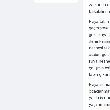
zamanda o k
bakabilirsin
Rüya tabir
geçmişteki r
göre rüya t
daha kapsam
nesnesi te
sizden gel
rüya nesnel
çalışmış es
tabiri çıkar
Rüyalarınız
odaklanmaya
ya da iş dü
yaşanmamış