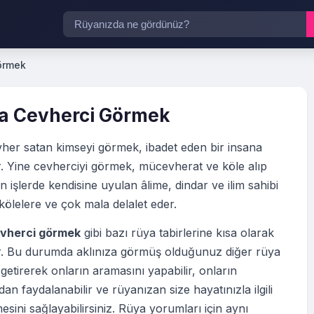
örmek
a Cevherci Görmek
her satan kimseyi görmek, ibadet eden bir insana
r. Yine cevherciyi görmek, mücevherat ve köle alıp
in işlerde kendisine uyulan âlime, dindar ve ilim sahibi
 kölelere ve çok mala delalet eder.
vherci görmek
gibi bazı rüya tabirlerine kısa olarak
tir. Bu durumda aklınıza görmüş olduğunuz diğer rüya
 getirerek onların aramasını yapabilir, onların
an faydalanabilir ve rüyanızan size hayatınızla ilgili
esini sağlayabilirsiniz. Rüya yorumları için aynı