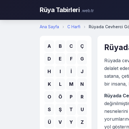
Rüya Tabirleri
.web.tr
Ana Sayfa
›
C Harfi
›
Rüyada Cevherci G
Rüyad
A
B
C
Ç
D
E
F
G
Rüyada cev
delalet ede
H
I
İ
J
satana, çet
bir insana,
K
L
M
N
Rüyada Ce
O
Ö
P
R
değinilmiş
S
Ş
T
U
nesnelerini
yorumlarınd
Ü
V
Y
Z
yol gösterm