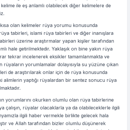
elime ile eş anlamlı olabilecek diğer kelimelere de
iz.
i kısa olan kelimeler rüya yorumu konusunda
üya tabirleri, islami rüya tabirleri ve diğer inanışlara
abirleri üzerine araştırmalar yapan kişiler tarafından
lı hale getirilmektedir. Yaklaşık on bine yakın rüya
krar tekrar incelenerek eksikler tamamlanmakta ve
en rüyaların yorumlamalar dolayısıyla su yüzüne çıkan
eri de araştırılarak onlar için de rüya konusunda
ki alimlerin yaptığı rüyalardan bir sentez sonucu rüya
ılmaktadır.
ın yorumlarını okurken olumlu olan rüya tabirlerine
 çalışın, rüyalar olacaklarla ya da olabileceklerle ilgili
nyamızla ilgili haber vermekle birlikte gelecek hala
tır ve Allah tarafından bizler olumlu düşünerek