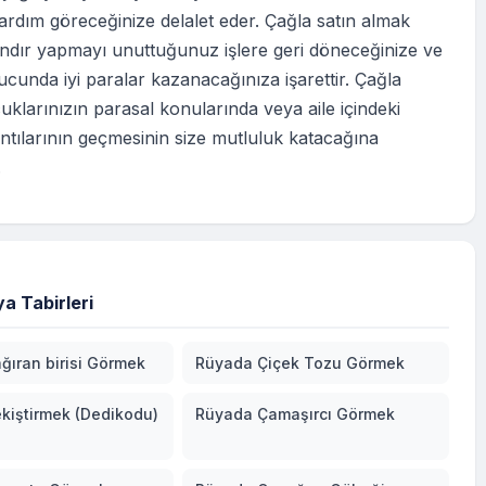
rdım göreceğinize delalet eder. Çağla satın almak
dır yapmayı unuttuğunuz işlere geri döneceğinize ve
unda iyi paralar kazanacağınıza işarettir. Çağla
klarınızın parasal konularında veya aile içindeki
ıntılarının geçmesinin size mutluluk katacağına
.
a Tabirleri
ğıran birisi Görmek
Rüyada Çiçek Tozu Görmek
kiştirmek (Dedikodu)
Rüyada Çamaşırcı Görmek