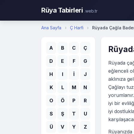
Rüya Tabirleri
.web.tr
Ana Sayfa
›
Ç Harfi
›
Rüyada Çağla Bad
Rüyad
A
B
C
Ç
D
E
F
G
Rüyada çağl
eğlenceli o
H
I
İ
J
aklınıza gel
Çağlayı tuz
K
L
M
N
yorumlanır
O
Ö
P
R
iyi bir evl
iyi dostluk
S
Ş
T
U
karşılaşaca
Ü
V
Y
Z
Rüyanızda 