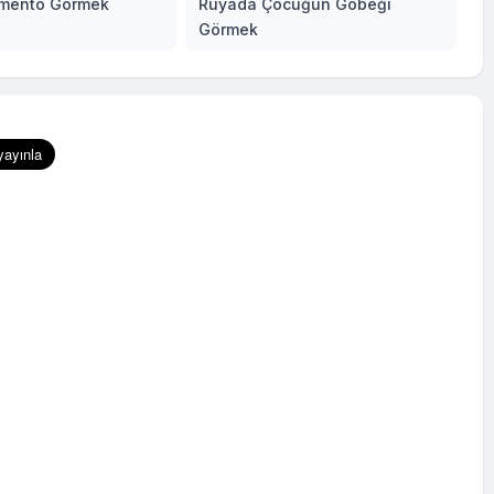
imento Görmek
Rüyada Çocuğun Göbeği
Görmek