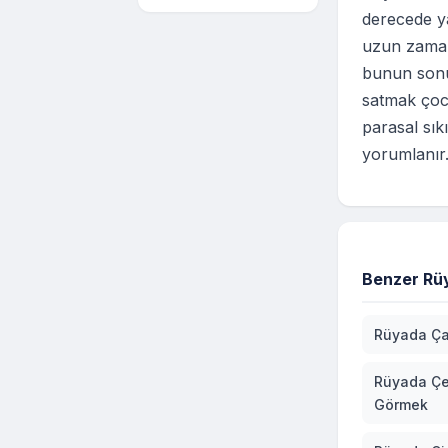
derecede ya
uzun zaman
bunun sonuc
satmak çocu
parasal sık
yorumlanır
Benzer Rüy
Rüyada Ça
Rüyada Çe
Görmek