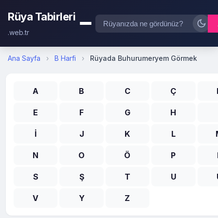
Rüya Tabirleri
.web.tr
Ana Sayfa
›
B Harfi
›
Rüyada Buhurumeryem Görmek
A
B
C
Ç
E
F
G
H
İ
J
K
L
N
O
Ö
P
S
Ş
T
U
V
Y
Z