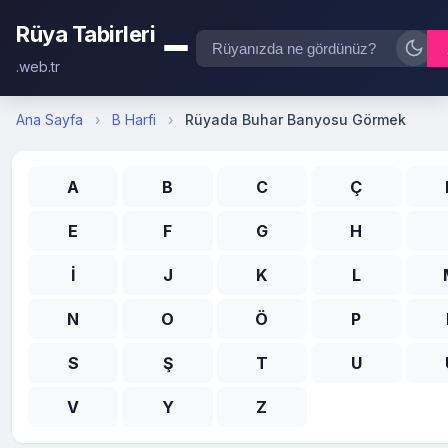
Rüya Tabirleri
.web.tr
Ana Sayfa
›
B Harfi
›
Rüyada Buhar Banyosu Görmek
A
B
C
Ç
E
F
G
H
İ
J
K
L
N
O
Ö
P
S
Ş
T
U
V
Y
Z