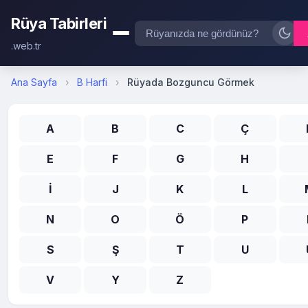
Rüya Tabirleri
.web.tr
Ana Sayfa
›
B Harfi
›
Rüyada Bozguncu Görmek
A
B
C
Ç
E
F
G
H
İ
J
K
L
N
O
Ö
P
S
Ş
T
U
V
Y
Z