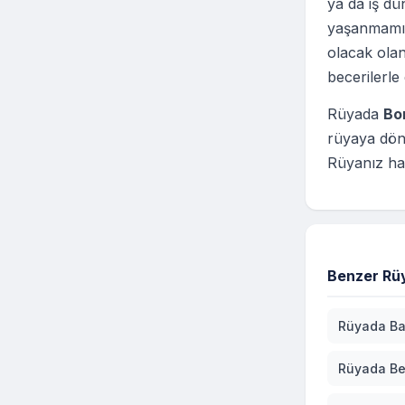
ya da iş dü
yaşanmamış
olacak olan
becerilerle
Rüyada
Bo
rüyaya dön
Rüyanız hay
Benzer Rüy
Rüyada Ba
Rüyada Be