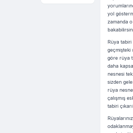
yorumlarınd
yol gösterm
zamanda o k
bakabilirsin
Rüya tabir
geçmişteki r
göre rüya t
daha kapsam
nesnesi te
sizden gel
rüya nesnel
çalışmış es
tabiri çıkar
Rüyalarınız
odaklanmaya