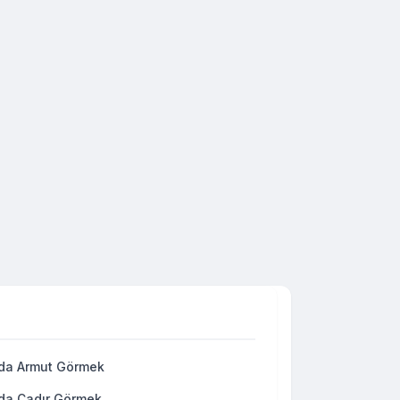
da Armut Görmek
da Çadır Görmek