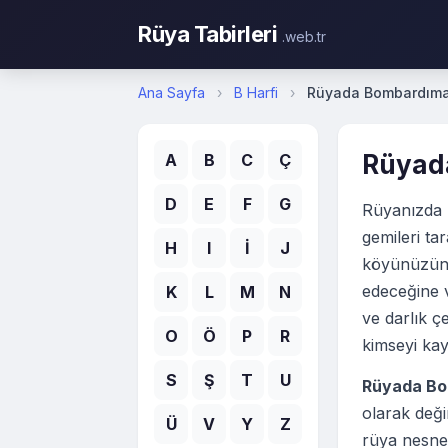
Rüya Tabirleri
.web.tr
Ana Sayfa
›
B Harfi
›
Rüyada Bombardım
Rüyad
A
B
C
Ç
D
E
F
G
Rüyanızda 
gemileri t
H
I
İ
J
köyünüzün v
edeceğine v
K
L
M
N
ve darlık ç
O
Ö
P
R
kimseyi kay
S
Ş
T
U
Rüyada Bo
olarak deği
Ü
V
Y
Z
rüya nesnel