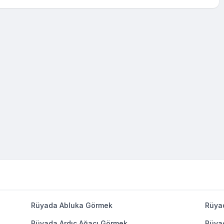
Rüyada Abluka Görmek
Rüya
Rüyada Ardıç Ağacı Görmek
Rüya