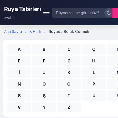
Rüya Tabirleri
.web.tr
Ana Sayfa
›
B Harfi
›
Rüyada Bölük Görmek
A
B
C
Ç
E
F
G
H
İ
J
K
L
N
O
Ö
P
S
Ş
T
U
V
Y
Z