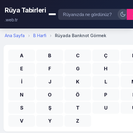
Rüya Tabirleri
.web.tr
Ana Sayfa
›
B Harfi
›
Rüyada Banknot Görmek
A
B
C
Ç
E
F
G
H
İ
J
K
L
N
O
Ö
P
S
Ş
T
U
V
Y
Z