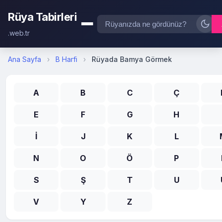
Rüya Tabirleri
.web.tr
Ana Sayfa
›
B Harfi
›
Rüyada Bamya Görmek
A
B
C
Ç
E
F
G
H
İ
J
K
L
N
O
Ö
P
S
Ş
T
U
V
Y
Z