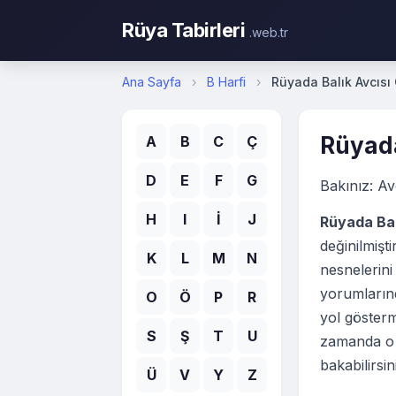
Rüya Tabirleri
.web.tr
Ana Sayfa
›
B Harfi
›
Rüyada Balık Avcıs
Rüyada
A
B
C
Ç
D
E
F
G
Bakınız: Av
H
I
İ
J
Rüyada Bal
değinilmiş
K
L
M
N
nesnelerini
yorumlarınd
O
Ö
P
R
yol gösterm
S
Ş
T
U
zamanda o k
bakabilirsin
Ü
V
Y
Z