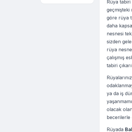
Rüya tabir
geçmişteki r
göre rüya t
daha kapsam
nesnesi te
sizden gel
rüya nesnel
çalışmış es
tabiri çıkar
Rüyalarınız
odaklanmaya
ya da iş dü
yaşanmamış
olacak olan
becerilerle
Rüyada
Bal