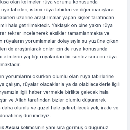
i kısa olan kelimeler rüya yorumu konusunda
üya tabirleri, islami rüya tabirleri ve diğer inanışlara
abirleri üzerine araştırmalar yapan kişiler tarafından
lı hale getirilmektedir. Yaklaşık on bine yakın rüya
krar tekrar incelenerek eksikler tamamlanmakta ve
en rüyaların yorumlamalar dolayısıyla su yüzüne çıkan
eri de araştırılarak onlar için de rüya konusunda
ki alimlerin yaptığı rüyalardan bir sentez sonucu rüya
ılmaktadır.
ın yorumlarını okurken olumlu olan rüya tabirlerine
 çalışın, rüyalar olacaklarla ya da olabileceklerle ilgili
nyamızla ilgili haber vermekle birlikte gelecek hala
tır ve Allah tarafından bizler olumlu düşünerek
 daha olumlu ve güzel hale getirebilecek yeti, irade ve
 donatılmış durumdayız.
ık Avcısı
kelimesinin yanı sıra görmüş olduğunuz