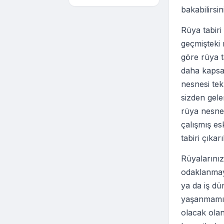
bakabilirsin
Rüya tabir
geçmişteki r
göre rüya t
daha kapsam
nesnesi te
sizden gel
rüya nesnel
çalışmış es
tabiri çıkar
Rüyalarınız
odaklanmaya
ya da iş dü
yaşanmamış
olacak olan