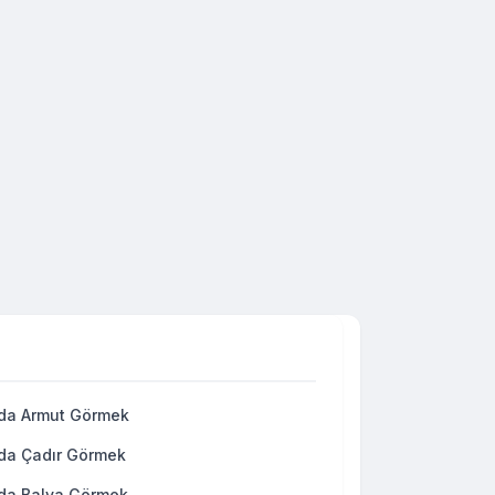
da Armut Görmek
da Çadır Görmek
da Balya Görmek