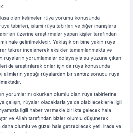
iz.
i kısa olan kelimeler rüya yorumu konusunda
üya tabirleri, islami rüya tabirleri ve diğer inanışlara
abirleri üzerine araştırmalar yapan kişiler tarafından
lı hale getirilmektedir. Yaklaşık on bine yakın rüya
krar tekrar incelenerek eksikler tamamlanmakta ve
en rüyaların yorumlamalar dolayısıyla su yüzüne çıkan
eri de araştırılarak onlar için de rüya konusunda
ki alimlerin yaptığı rüyalardan bir sentez sonucu rüya
ılmaktadır.
ın yorumlarını okurken olumlu olan rüya tabirlerine
 çalışın, rüyalar olacaklarla ya da olabileceklerle ilgili
nyamızla ilgili haber vermekle birlikte gelecek hala
tır ve Allah tarafından bizler olumlu düşünerek
 daha olumlu ve güzel hale getirebilecek yeti, irade ve