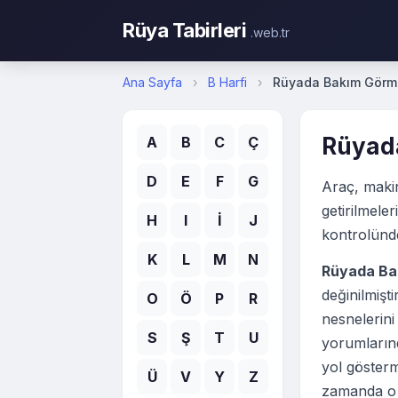
Rüya Tabirleri
.web.tr
Ana Sayfa
›
B Harfi
›
Rüyada Bakım Görm
Rüyad
A
B
C
Ç
D
E
F
G
Araç, makin
getirilmele
H
I
İ
J
kontrolünd
K
L
M
N
Rüyada Ba
değinilmiş
O
Ö
P
R
nesnelerini
S
Ş
T
U
yorumlarınd
yol gösterm
Ü
V
Y
Z
zamanda o k