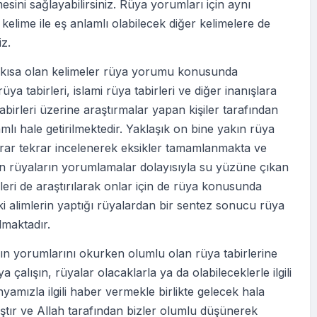
esini sağlayabilirsiniz. Rüya yorumları için aynı
elime ile eş anlamlı olabilecek diğer kelimelere de
iz.
i kısa olan kelimeler rüya yorumu konusunda
üya tabirleri, islami rüya tabirleri ve diğer inanışlara
abirleri üzerine araştırmalar yapan kişiler tarafından
lı hale getirilmektedir. Yaklaşık on bine yakın rüya
krar tekrar incelenerek eksikler tamamlanmakta ve
en rüyaların yorumlamalar dolayısıyla su yüzüne çıkan
eri de araştırılarak onlar için de rüya konusunda
ki alimlerin yaptığı rüyalardan bir sentez sonucu rüya
ılmaktadır.
ın yorumlarını okurken olumlu olan rüya tabirlerine
 çalışın, rüyalar olacaklarla ya da olabileceklerle ilgili
nyamızla ilgili haber vermekle birlikte gelecek hala
tır ve Allah tarafından bizler olumlu düşünerek