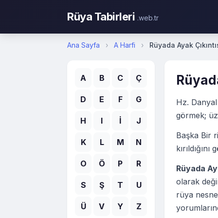
Rüya Tabirleri
.web.tr
Ana Sayfa
›
A Harfi
›
Rüyada Ayak Çıkınt
Rüyada
A
B
C
Ç
D
E
F
G
Hz. Danyal 
görmek; üzü
H
I
İ
J
Başka Bir r
K
L
M
N
kırıldığını 
O
Ö
P
R
Rüyada Aya
olarak deği
S
Ş
T
U
rüya nesnel
Ü
V
Y
Z
yorumlarınd