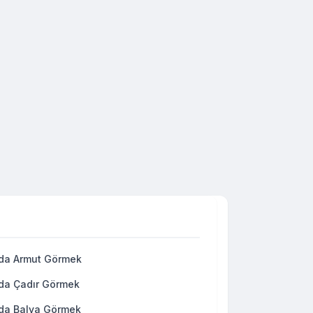
da Armut Görmek
da Çadır Görmek
da Balya Görmek