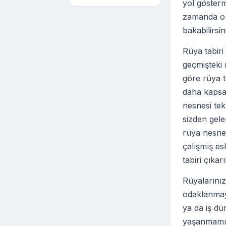
yol gösterm
zamanda o k
bakabilirsin
Rüya tabir
geçmişteki r
göre rüya t
daha kapsam
nesnesi te
sizden gel
rüya nesnel
çalışmış es
tabiri çıkar
Rüyalarınız
odaklanmaya
ya da iş dü
yaşanmamış