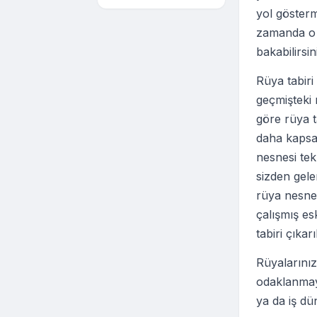
yol gösterm
zamanda o k
bakabilirsin
Rüya tabir
geçmişteki r
göre rüya t
daha kapsam
nesnesi te
sizden gel
rüya nesnel
çalışmış es
tabiri çıkar
Rüyalarınız
odaklanmaya
ya da iş dü