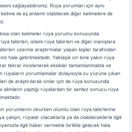
esini sağlayabilirsiniz. Rüya yorumları için aynı
elime ile eş anlamlı olabilecek diğer kelimelere de
iz.
i kısa olan kelimeler rüya yorumu konusunda
üya tabirleri, islami rüya tabirleri ve diğer inanışlara
abirleri üzerine araştırmalar yapan kişiler tarafından
lı hale getirilmektedir. Yaklaşık on bine yakın rüya
krar tekrar incelenerek eksikler tamamlanmakta ve
en rüyaların yorumlamalar dolayısıyla su yüzüne çıkan
eri de araştırılarak onlar için de rüya konusunda
ki alimlerin yaptığı rüyalardan bir sentez sonucu rüya
ılmaktadır.
ın yorumlarını okurken olumlu olan rüya tabirlerine
 çalışın, rüyalar olacaklarla ya da olabileceklerle ilgili
nyamızla ilgili haber vermekle birlikte gelecek hala