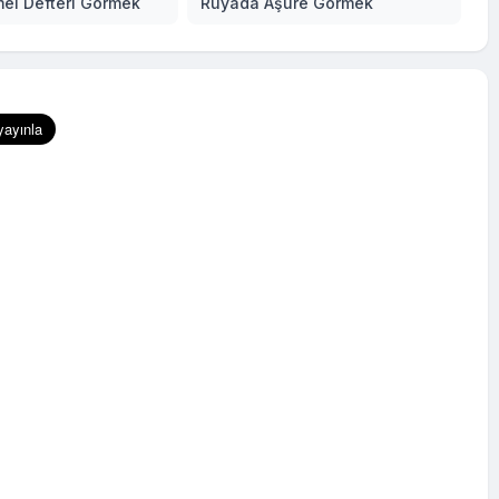
el Defteri Görmek
Rüyada Aşure Görmek