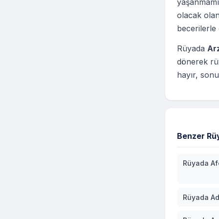
yaşanmamış
olacak olan
becerilerle
Rüyada
Ar
dönerek rü
hayır, sonu
Benzer Rüy
Rüyada Af
Rüyada Ad