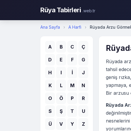
Rüya Tabirleri
.web.tr
Ana Sayfa
›
A Harfi
›
Rüyada Arzu Görme
Rüyad
A
B
C
Ç
D
E
F
G
Rüyada arzu
tahsil edec
H
I
İ
J
geniş rızka,
yapmaya, ev
K
L
M
N
Bir arzusu 
O
Ö
P
R
Rüyada Ar
S
Ş
T
U
değinilmiş
nesnelerini
Ü
V
Y
Z
yorumlarınd