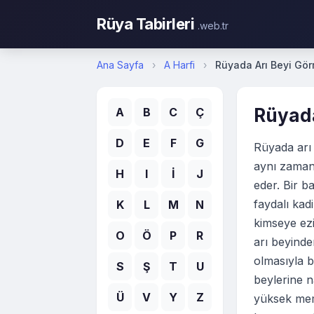
Rüya Tabirleri
.web.tr
Ana Sayfa
›
A Harfi
›
Rüyada Arı Beyi Gö
Rüyada
A
B
C
Ç
D
E
F
G
Rüyada arı 
aynı zaman
H
I
İ
J
eder. Bir b
faydalı kad
K
L
M
N
kimseye ezi
O
Ö
P
R
arı beyinde
olmasıyla b
S
Ş
T
U
beylerine n
Ü
V
Y
Z
yüksek memu