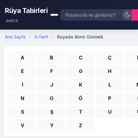
Rüya Tabirleri
.web.tr
Ana Sayfa
›
A Harfi
›
Rüyada Alıntı Görmek
A
B
C
Ç
E
F
G
H
İ
J
K
L
N
O
Ö
P
S
Ş
T
U
V
Y
Z