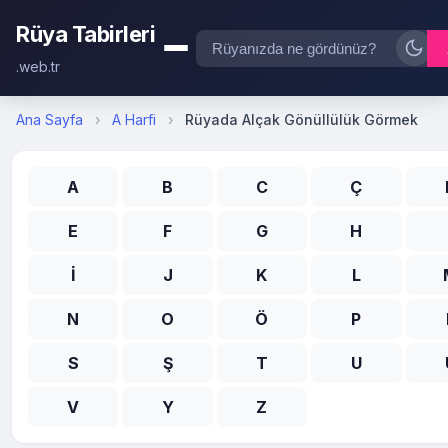
Rüya Tabirleri
.web.tr
Ana Sayfa
›
A Harfi
›
Rüyada Alçak Gönüllülük Görmek
A
B
C
Ç
E
F
G
H
İ
J
K
L
N
O
Ö
P
S
Ş
T
U
V
Y
Z