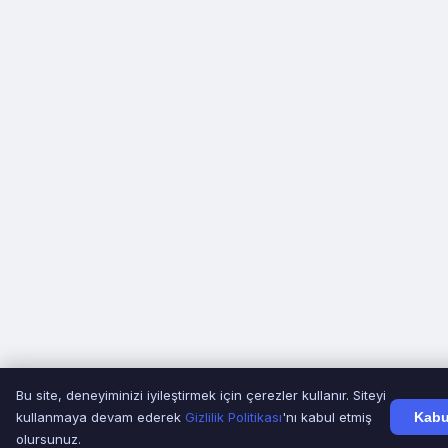
Bu site, deneyiminizi iyileştirmek için çerezler kullanır. Siteyi
kullanmaya devam ederek
Gizlilik Politikası
'nı kabul etmiş
Kabu
olursunuz.