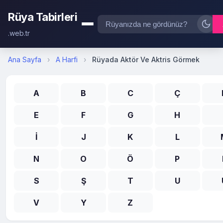
Rüya Tabirleri
.web.tr
Ana Sayfa
›
A Harfi
›
Rüyada Aktör Ve Aktris Görmek
A
B
C
Ç
E
F
G
H
İ
J
K
L
N
O
Ö
P
S
Ş
T
U
V
Y
Z