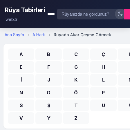
Rüya Tabirleri
.web.tr
Ana Sayfa
›
A Harfi
›
Rüyada Akar Çeşme Görmek
A
B
C
Ç
E
F
G
H
İ
J
K
L
N
O
Ö
P
S
Ş
T
U
V
Y
Z