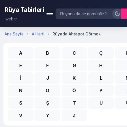
Rüya Tabirleri
.web.tr
Ana Sayfa
›
A Harfi
›
Rüyada Ahtapot Görmek
A
B
C
Ç
E
F
G
H
İ
J
K
L
N
O
Ö
P
S
Ş
T
U
V
Y
Z