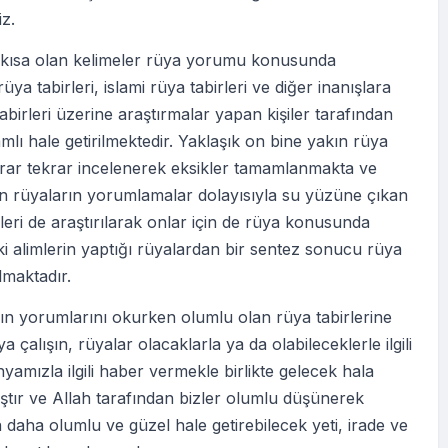
iz.
i kısa olan kelimeler rüya yorumu konusunda
üya tabirleri, islami rüya tabirleri ve diğer inanışlara
abirleri üzerine araştırmalar yapan kişiler tarafından
lı hale getirilmektedir. Yaklaşık on bine yakın rüya
krar tekrar incelenerek eksikler tamamlanmakta ve
en rüyaların yorumlamalar dolayısıyla su yüzüne çıkan
eri de araştırılarak onlar için de rüya konusunda
ki alimlerin yaptığı rüyalardan bir sentez sonucu rüya
ılmaktadır.
ın yorumlarını okurken olumlu olan rüya tabirlerine
 çalışın, rüyalar olacaklarla ya da olabileceklerle ilgili
nyamızla ilgili haber vermekle birlikte gelecek hala
tır ve Allah tarafından bizler olumlu düşünerek
 daha olumlu ve güzel hale getirebilecek yeti, irade ve