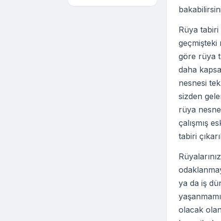
bakabilirsin
Rüya tabir
geçmişteki r
göre rüya t
daha kapsam
nesnesi te
sizden gel
rüya nesnel
çalışmış es
tabiri çıkar
Rüyalarınız
odaklanmaya
ya da iş dü
yaşanmamış
olacak olan