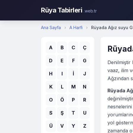
Rüya Tabirleri
.web.tr
Ana Sayfa
›
A Harfi
›
Rüyada Ağız suyu 
Rüyad
A
B
C
Ç
D
E
F
G
Denilmiştir 
vaaz, ilim v
H
I
İ
J
Ağzından su
K
L
M
N
Rüyada Ağ
değinilmiş
O
Ö
P
R
nesnelerini
S
Ş
T
U
yorumlarınd
yol gösterm
Ü
V
Y
Z
zamanda o k