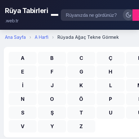
Rüya Tabirleri
.web.tr
Ana Sayfa
›
A Harfi
›
Rüyada Ağaç Tekne Görmek
A
B
C
Ç
E
F
G
H
İ
J
K
L
N
O
Ö
P
S
Ş
T
U
V
Y
Z