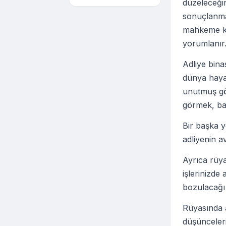
düzeleceğin
sonuçlanmas
mahkeme kap
yorumlanır.
Adliye bina
dünya haya
unutmuş gör
görmek, bazı
Bir başka y
adliyenin a
Ayrıca rüya
işlerinizde 
bozulacağı v
Rüyasında 
düşünceleri