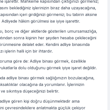
e işarettir. Mahkeme kapısından çıktığınızı görmeniz;
ını beklediğiniz işlerinizin biraz daha uzayacağına,
ısından içeri girdiğinizi görmeniz; bu tabirin aksine
 Adliyede hâkim görülmesi ise iyiye işarettir.
sı, borç ve diğer akitlerde gösterilen umursamazlığa,
tından sonra kişinin her şeyden hesaba çekileceğini
ünmesine delalet eder. Kendini adliye binasında
 işlerin halli için bir ihtardır.
oruma göre de: Adliye binası görmek, özellikle
vukatlarla dolu olduğunu görmek iyiye işaret değildir.
da adliye binası görmek sağlığınızın bozulacağına,
aksaklıklar olacağına da yorumlanır. İşlerinizin
e sıkıntıya düşeceğinizi belirtir.
adliye gören kişi doğru düşünmektedir ama
ni çevresindekilere anlatmakta güçlük çekiyor