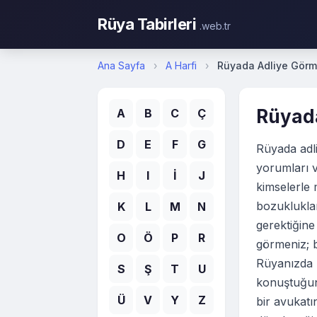
Rüya Tabirleri
.web.tr
Ana Sayfa
›
A Harfi
›
Rüyada Adliye Gör
Rüyad
A
B
C
Ç
D
E
F
G
Rüyada adli
yorumları v
H
I
İ
J
kimselerle
bozuklukla
K
L
M
N
gerektiğine
O
Ö
P
R
görmeniz; b
Rüyanızda 
S
Ş
T
U
konuştuğun
Ü
V
Y
Z
bir avukatı