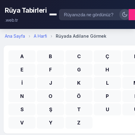
Rüya Tabirleri
.web.tr
Ana Sayfa
›
A Harfi
›
Rüyada Adilane Görmek
A
B
C
Ç
E
F
G
H
İ
J
K
L
N
O
Ö
P
S
Ş
T
U
V
Y
Z