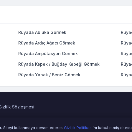
Rüyada Abluka Görmek
Rüya
Rüyada Ardıç Ağacı Görmek
Rüya
Rüyada Ampütasyon Görmek
Rüya
Rüyada Kepek / Buğday Kepeği Görmek
Rüya
Rüyada Yanak / Beniz Görmek
Rüya
Gizlilik Sözleşmesi
© 2010 - 2026
MAN
| Rüya Tabirleri.web.tr
anır. Siteyi kullanmaya devam ederek
Gizlilik Politikası
'nı kabul etmiş olurs