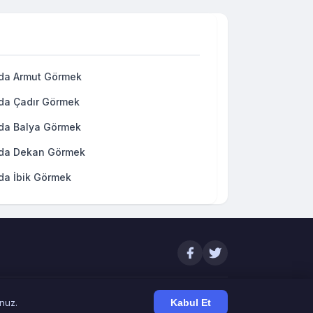
da Armut Görmek
da Çadır Görmek
da Balya Görmek
da Dekan Görmek
da İbik Görmek
unuz.
Kabul Et