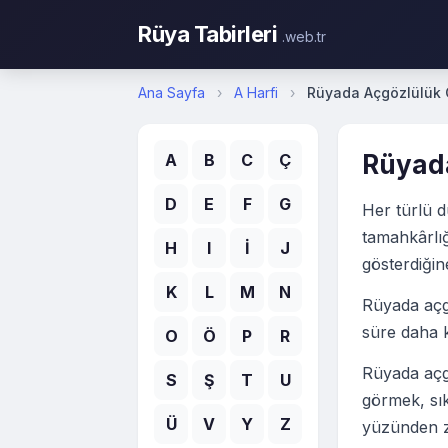
Rüya Tabirleri
.web.tr
Ana Sayfa
›
A Harfi
›
Rüyada Açgözlülük
Rüyad
A
B
C
Ç
D
E
F
G
Her türlü d
tamahkârlığı
H
I
İ
J
gösterdiğin
K
L
M
N
Rüyada açgö
süre daha k
O
Ö
P
R
Rüyada açgö
S
Ş
T
U
görmek, sık
Ü
V
Y
Z
yüzünden za