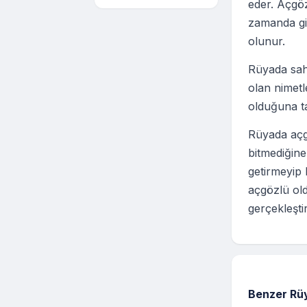
eder. Açgöz
zamanda gi
olunur.
Rüyada sahi
olan nimet
olduğuna tab
Rüyada açg
bitmediğine
getirmeyip 
açgözlü old
gerçekleştir
Benzer Rüy