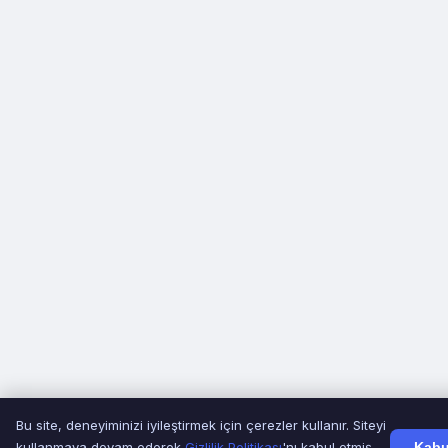
Bu site, deneyiminizi iyileştirmek için çerezler kullanır. Siteyi
kullanmaya devam ederek
Gizlilik Politikası
'nı kabul etmiş
Kabu