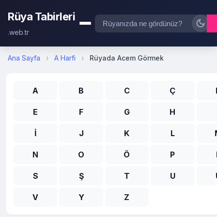
Rüya Tabirleri
.web.tr
Ana Sayfa
›
A Harfi
›
Rüyada Acem Görmek
A
B
C
Ç
E
F
G
H
İ
J
K
L
N
O
Ö
P
S
Ş
T
U
V
Y
Z